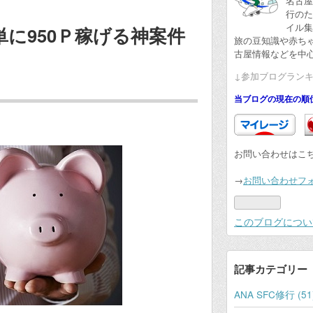
名古屋
行のた
イル集
単に950Ｐ稼げる神案件
旅の豆知識や赤ちゃ
古屋情報などを中
↓参加ブログランキ
当ブログの現在の順
お問い合わせはこ
→
お問い合わせフ
このブログについ
記事カテゴリー
ANA SFC修行 (51