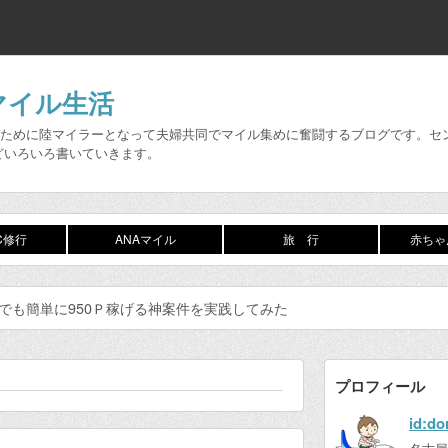
マイル生活
ために陸マイラーとなって夫婦共同でマイル集めに奮闘するブログです。セント
どいろいろ書いていきます。
FC修行
ANAマイル
旅 行
赤ちゃ
誰でも簡単に950Ｐ稼げる神案件を実践してみた
プロフィール
id:d