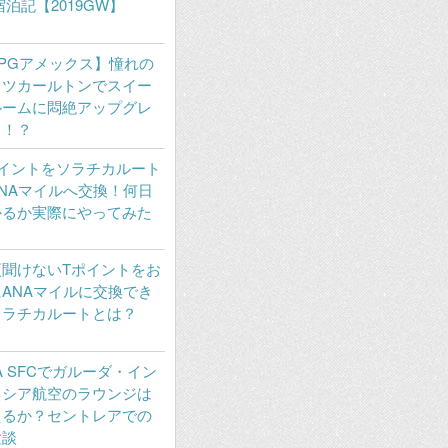
宿泊記【2019GW】
PGアメックス】憧れの
ッツカールトンでスイー
ルームに悶絶アップグレ
ド！？
ポイントをソラチカルート
NAマイルへ交換！何日
かるか実際にやってみた
更聞けないTポイントをお
ANAマイルに交換でき
ソラチカルートとは？
A SFCでガルーダ・イン
ネシア航空のラウンジは
えるか？セントレアでの
験談