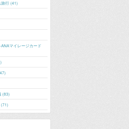
行 (41)
-ANAマイレージカード
)
7)
(83)
71)