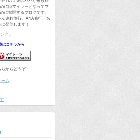
在住の１児のパパが家族旅
めに陸マイラーとなってマ
めに奮闘するブログです。
ん連れ旅行、ANA修行、名
心に発信します！
ング↓
位はコチラから
ちらからどうぞ
ォーム
て
)