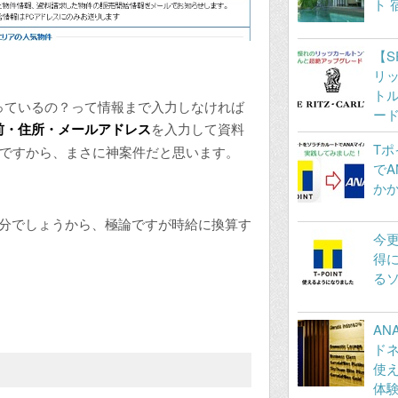
ト 
【S
リ
ト
っているの？って情報まで入力しなければ
ー
前・住所・メールアドレス
を入力して資料
T
けですから、まさに神案件だと思います。
でA
か
十分でしょうから、極論ですが時給に換算す
今
得に
る
AN
ド
使
体