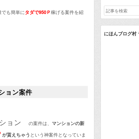
誰でも簡単に
タダで950Ｐ
稼げる案件を紹
にほんブログ村
ション案件
ンション
の案件は、
マンションの新
Ｐ
が貰えちゃう
という神案件となっていま