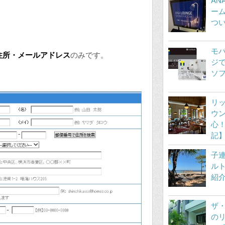
ーム
つ
モ
住所・メールアドレス
のみです。
ジ
ソ
リッ
ウ
心！
記
子
ルト
紹
ザ・
の