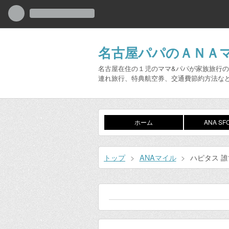
名古屋パパのＡＮＡ
名古屋在住の１児のママ&パパが家族旅行の
連れ旅行、特典航空券、交通費節約方法な
ホーム
ANA S
トップ
>
ANAマイル
>
ハピタス 