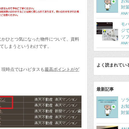
お
対
AN
モ
ジ
ソ
にかひとつ気になった物件について、資料
AN
きてしまうというわけです。
よく読まれてい
、現時点ではハピタスも
最高ポイントがゲ
最新記事
ソ
お
対
AN