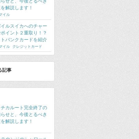
知らせと、今後とるべき
策を解説します！
Aマイル
バイルスイカへのチャー
でポイント２重取り！？
フトバンクカードを紹介
Aマイル
クレジットカード
る記事
ラチカルート完全終了の
知らせと、今後とるべき
策を解説します！
Aラウンジのシャワール