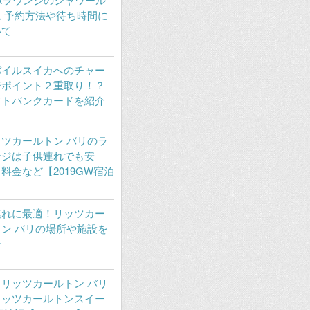
 予約方法や待ち時間に
いて
バイルスイカへのチャー
でポイント２重取り！？
フトバンクカードを紹介
ツカールトン バリのラ
ンジは子供連れでも安
料金など【2019GW宿泊
】
連れに最適！リッツカー
ン バリの場所や施設を
介
リッツカールトン バリ
リッツカールトンスイー